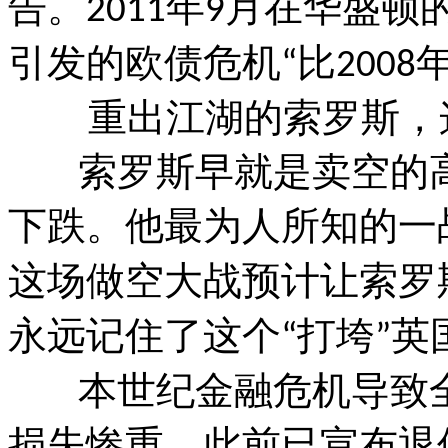
告。
年
月在华盛顿
2011
9
引发的欧债危机
比
“
2008
重出江湖的索罗斯，这
索罗斯早就是卖空的高
下跌。他最为人所知的一
这场做空大战预计让索罗
永远记住了这个
打垮
英
“
”
本世纪金融危机导致全
损失惨重，此前已宣布退